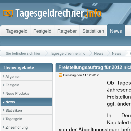
Tagesgeld
Festgeld
Ratgeber
Statistiken
News
Sie befinden sich hier:
Tagesgeldrechner.info
News
News
Themengebiete
Freistellungsauftrag für 2012 ni
Dienstag den 11.12.2012
Allgemein
Ob Tages
Festgeld
Jahrese
Neue Produkte
Freistellu
News
ggf. änder
Statistiken
In Deu
Tagesgeld
Kapitaler
Zinserhöhung
von der Abgeltungssteuer befr