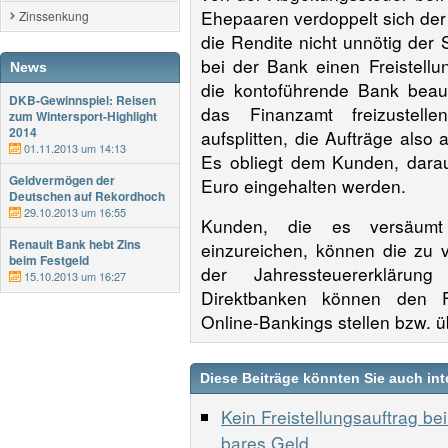
Ehepaaren verdoppelt sich der 
Zinssenkung
die Rendite nicht unnötig der 
bei der Bank einen Freistellu
News
die kontoführende Bank beauf
DKB-Gewinnspiel: Reisen
das Finanzamt freizustelle
zum Wintersport-Highlight
2014
aufsplitten, die Aufträge also
01.11.2013 um 14:13
Es obliegt dem Kunden, dara
Geldvermögen der
Euro eingehalten werden.
Deutschen auf Rekordhoch
29.10.2013 um 16:55
Kunden, die es versäumt h
Renault Bank hebt Zins
einzureichen, können die zu 
beim Festgeld
der Jahressteuererkläru
15.10.2013 um 16:27
Direktbanken können den F
Online-Bankings stellen bzw. 
Diese Beiträge könnten Sie auch int
Kein Freistellungsauftrag b
bares Geld