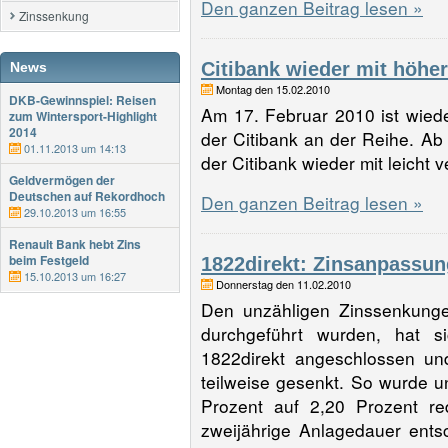
Den ganzen Beitrag lesen »
Zinssenkung
Citibank wieder mit höhe
News
Montag den 15.02.2010
DKB-Gewinnspiel: Reisen
Am 17. Februar 2010 ist wied
zum Wintersport-Highlight
2014
der Citibank an der Reihe. Ab 
01.11.2013 um 14:13
der Citibank wieder mit leich
Geldvermögen der
Deutschen auf Rekordhoch
Den ganzen Beitrag lesen »
29.10.2013 um 16:55
Renault Bank hebt Zins
beim Festgeld
1822direkt: Zinsanpassun
15.10.2013 um 16:27
Donnerstag den 11.02.2010
Den unzähligen Zinssenkunge
durchgeführt wurden, hat 
1822direkt angeschlossen un
teilweise gesenkt. So wurde u
Prozent auf 2,20 Prozent re
zweijährige Anlagedauer entsc