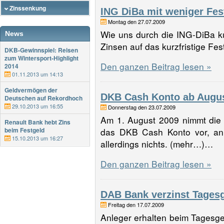
Zinssenkung
ING DiBa mit weniger Fes
Montag den 27.07.2009
Wie uns durch die ING-DiBa kur
News
Zinsen auf das kurzfristige F
DKB-Gewinnspiel: Reisen
zum Wintersport-Highlight
Den ganzen Beitrag lesen »
2014
01.11.2013 um 14:13
Geldvermögen der
DKB Cash Konto ab Augus
Deutschen auf Rekordhoch
29.10.2013 um 16:55
Donnerstag den 23.07.2009
Am 1. August 2009 nimmt die
Renault Bank hebt Zins
beim Festgeld
das DKB Cash Konto vor, an se
15.10.2013 um 16:27
allerdings nichts. (mehr…)…
Den ganzen Beitrag lesen »
DAB Bank verzinst Tagesge
Freitag den 17.07.2009
Anleger erhalten beim Tagesge