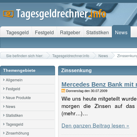
Tagesgeld
Festgeld
Ratgeber
Statistiken
News
Sie befinden sich hier:
Tagesgeldrechner.info
News
Zinssenkun
Themengebiete
Zinssenkung
Allgemein
Mercedes Benz Bank mit n
Festgeld
Donnerstag den 30.07.2009
Wie uns heute mitgeteilt wurde
Neue Produkte
morgen die Zinsen auf das 
News
(mehr…)…
Statistiken
Tagesgeld
Den ganzen Beitrag lesen »
Zinserhöhung