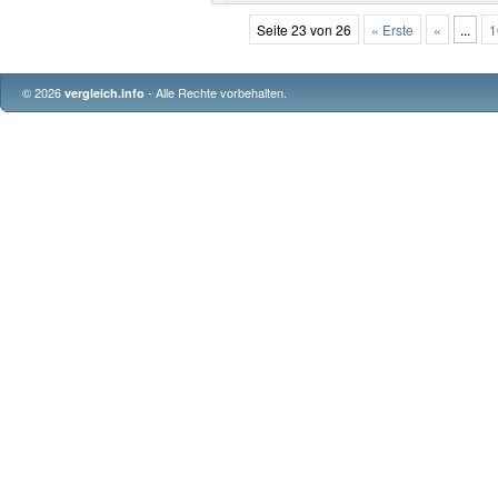
Seite 23 von 26
« Erste
«
...
1
© 2026
- Alle Rechte vorbehalten.
vergleich.info