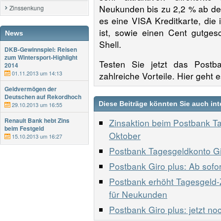
Neukunden bis zu 2,2 % ab de
Zinssenkung
es eine VISA Kreditkarte, die 
ist, sowie einen Cent gutgesc
News
Shell.
DKB-Gewinnspiel: Reisen
zum Wintersport-Highlight
Testen Sie jetzt das Postb
2014
01.11.2013 um 14:13
zahlreiche Vorteile. Hier geht 
Geldvermögen der
Deutschen auf Rekordhoch
Diese Beiträge könnten Sie auch int
29.10.2013 um 16:55
Renault Bank hebt Zins
Zinsaktion beim Postbank Ta
beim Festgeld
Oktober
15.10.2013 um 16:27
Postbank Tagesgeldkonto Gir
Postbank Giro plus: Ab sofo
Postbank erhöht Tagesgeld-Z
für Neukunden
Postbank Giro plus: jetzt n