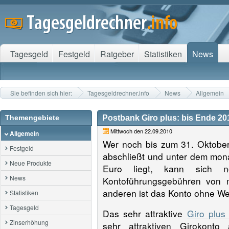
Tagesgeld
Festgeld
Ratgeber
Statistiken
News
Sie befinden sich hier:
Tagesgeldrechner.info
News
Allgemein
Themengebiete
Postbank Giro plus: bis Ende 
Mittwoch den 22.09.2010
Allgemein
Wer noch bis zum 31. Oktober
Festgeld
abschließt und unter dem mon
Neue Produkte
Euro liegt, kann sich 
News
Kontoführungsgebühren von m
anderen ist das Konto ohne We
Statistiken
Tagesgeld
Das sehr attraktive
Giro plus
Zinserhöhung
sehr attraktiven Girokonto