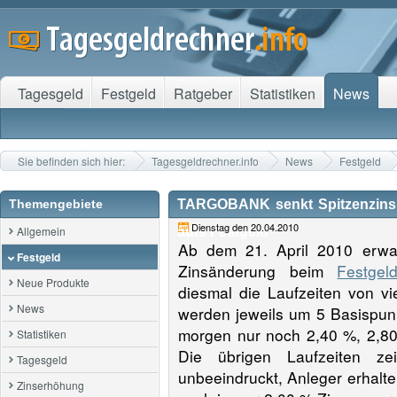
Tagesgeld
Festgeld
Ratgeber
Statistiken
News
Sie befinden sich hier:
Tagesgeldrechner.info
News
Festgeld
Themengebiete
TARGOBANK senkt Spitzenzins –
Dienstag den 20.04.2010
Allgemein
aufs Festgeld
Ab dem 21. April 2010 erwar
Festgeld
Zinsänderung beim
Festge
Neue Produkte
diesmal die Laufzeiten von vi
News
werden jeweils um 5 Basispu
morgen nur noch 2,40 %, 2,80
Statistiken
Die übrigen Laufzeiten z
Tagesgeld
unbeeindruckt, Anleger erhalte
Zinserhöhung