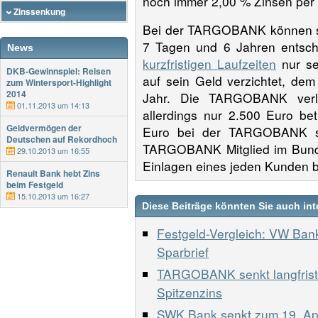
noch immer 2,00 % Zinsen per
Zinssenkung
Bei der TARGOBANK können sic
7 Tagen und 6 Jahren entsche
News
kurzfristigen Laufzeiten
nur se
DKB-Gewinnspiel: Reisen
auf sein Geld verzichtet, de
zum Wintersport-Highlight
2014
Jahr. Die TARGOBANK verla
01.11.2013 um 14:13
allerdings nur 2.500 Euro bet
Geldvermögen der
Euro bei der TARGOBANK si
Deutschen auf Rekordhoch
TARGOBANK Mitglied im Bunde
29.10.2013 um 16:55
Einlagen eines jeden Kunden bi
Renault Bank hebt Zins
beim Festgeld
15.10.2013 um 16:27
Diese Beiträge könnten Sie auch int
Festgeld-Vergleich: VW Bank
Sparbrief
TARGOBANK senkt langfristi
Spitzenzins
SWK Bank senkt zum 19. Apr