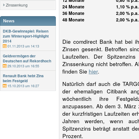
12 Monate
0,80 % p.a.
Zinssenkung
24 Monate
1,10 % p.a.
36 Monate
2,00 % p.a.
48 Monate
2,00 % p.a.
News
DKB-Gewinnspiel: Reisen
zum Wintersport-Highlight
Die comdirect Bank hat bei ih
2014
01.11.2013 um 14:13
Zinsen gesenkt. Betroffen sin
Laufzeiten. Der Spitzenzins
Geldvermögen der
Deutschen auf Rekordhoch
Zinssenkung nicht betroffen. A
29.10.2013 um 16:55
finden Sie
hier
.
Renault Bank hebt Zins
beim Festgeld
Natürlich darf auch die TARG
15.10.2013 um 16:27
der ehemaligen Citibank ange
wöchentlich ihre Festgel
anzupassen. Ab dem 3. März 2
der kurzfristigen Laufzeiten e
Jahren werden, wenn auch
Spitzenzins beträgt anstatt d
Prozent.