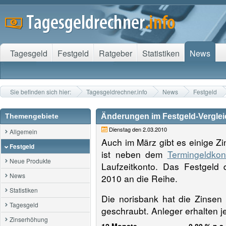
Tagesgeld
Festgeld
Ratgeber
Statistiken
News
Sie befinden sich hier:
Tagesgeldrechner.info
News
Festgeld
Themengebiete
Änderungen im Festgeld-Verglei
Dienstag den 2.03.2010
Allgemein
Auch im März gibt es einige Z
Festgeld
ist neben dem
Termingeldkon
Neue Produkte
Laufzeitkonto. Das Festge
News
2010 an die Reihe.
Statistiken
Die norisbank hat die Zinsen 
Tagesgeld
geschraubt. Anleger erhalten j
Zinserhöhung