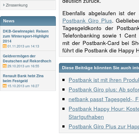
deutlich zurück.
Zinssenkung
Ebenfalls abgelaufen ist de
Postbank Giro Plus
. Gebliebe
News
Tagesgeldkonto der Postbank
DKB-Gewinnspiel: Reisen
Telefonbanking sowie 1 Cent R
zum Wintersport-Highlight
2014
mit der Postbank-Card bei Sh
01.11.2013 um 14:13
führt die Postbank die Happy H
Geldvermögen der
Deutschen auf Rekordhoch
29.10.2013 um 16:55
Diese Beiträge könnten Sie auch int
Renault Bank hebt Zins
Postbank ist mit ihren Prod
beim Festgeld
15.10.2013 um 16:27
Postbank Giro plus: Ab sofo
netbank passt Tagesgeld-, F
Postbank Happy Hour: Koste
Startguthaben
Postbank Giro Plus zur Hap