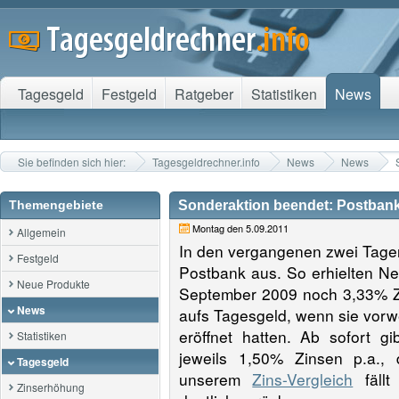
Tagesgeld
Festgeld
Ratgeber
Statistiken
News
Sie befinden sich hier:
Tagesgeldrechner.info
News
News
Themengebiete
Sonderaktion beendet: Postbank
Montag den 5.09.2011
Allgemein
In den vergangenen zwei Tagen
Festgeld
Postbank aus. So erhielten N
Neue Produkte
September 2009 noch 3,33% Zi
News
aufs Tagesgeld, wenn sie vorw
eröffnet hatten.
Ab sofort gib
Statistiken
jeweils 1,50% Zinsen p.a.,
Tagesgeld
unserem
Zins-Vergleich
fällt
Zinserhöhung