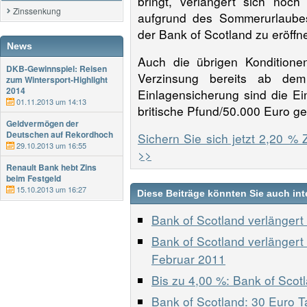
bringt, verlängert sich noc
Zinssenkung
aufgrund des Sommerurlaubes
der Bank of Scotland zu eröffne
News
Auch die übrigen Konditione
DKB-Gewinnspiel: Reisen
Verzinsung bereits ab dem
zum Wintersport-Highlight
2014
Einlagensicherung sind die E
01.11.2013 um 14:13
britische Pfund/50.000 Euro ge
Geldvermögen der
Deutschen auf Rekordhoch
Sichern Sie sich jetzt 2,20 %
29.10.2013 um 16:55
>>
Renault Bank hebt Zins
beim Festgeld
15.10.2013 um 16:27
Diese Beiträge könnten Sie auch int
Bank of Scotland verlänger
Bank of Scotland verlängert
Februar 2011
Bis zu 4,00 %: Bank of Scot
Bank of Scotland: 30 Euro T