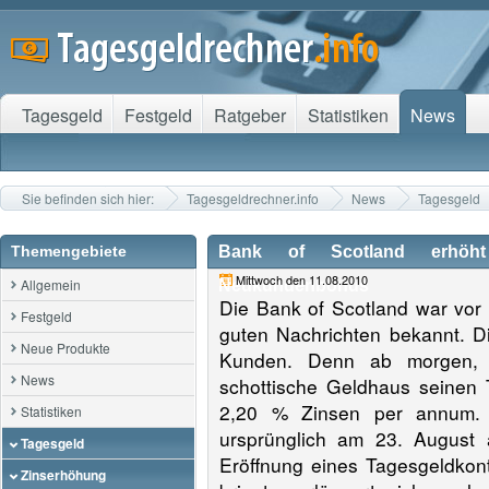
Tagesgeld
Festgeld
Ratgeber
Statistiken
News
Sie befinden sich hier:
Tagesgeldrechner.info
News
Tagesgeld
Themengebiete
Bank of Scotland erhöht 
Mittwoch den 11.08.2010
Allgemein
Neukundenbonus
Die Bank of Scotland war vor a
Festgeld
guten Nachrichten bekannt. D
Neue Produkte
Kunden. Denn ab morgen, 
News
schottische Geldhaus seinen
2,20 % Zinsen per annum
Statistiken
ursprünglich am 23. August 
Tagesgeld
Eröffnung eines Tagesgeldkon
Zinserhöhung