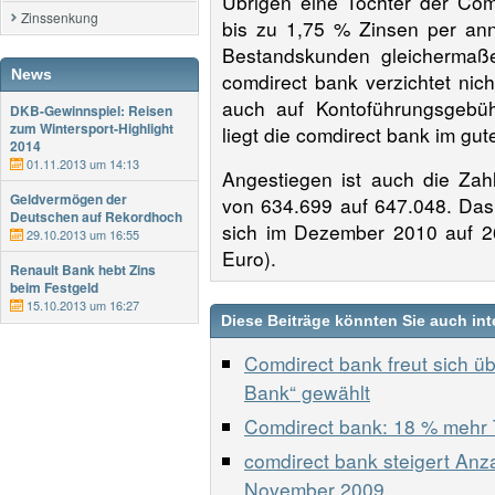
Übrigen eine Tochter der Com
Zinssenkung
bis zu 1,75 % Zinsen per ann
Bestandskunden gleichermaße
News
comdirect bank verzichtet nic
auch auf Kontoführungsgebü
DKB-Gewinnspiel: Reisen
zum Wintersport-Highlight
liegt die comdirect bank im gute
2014
01.11.2013 um 14:13
Angestiegen ist auch die Zahl
Geldvermögen der
von 634.699 auf 647.048. Das
Deutschen auf Rekordhoch
sich im Dezember 2010 auf 2
29.10.2013 um 16:55
Euro).
Renault Bank hebt Zins
beim Festgeld
15.10.2013 um 16:27
Diese Beiträge könnten Sie auch int
Comdirect bank freut sich üb
Bank“ gewählt
Comdirect bank: 18 % mehr
comdirect bank steigert Anz
November 2009