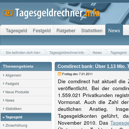
Tagesgeld
Festgeld
Ratgeber
Statistiken
News
Sie befinden sich hier:
Tagesgeldrechner.info
News
Tagesgeld
Themengebiete
Comdirect bank: Über 1,13 Mio.
Freitag den 7.01.2011
Allgemein
Die comdirect hat aktuell di
Festgeld
veröffentlicht. Bei der com
Neue Produkte
1.559.021 Privatkunden registr
News
Vormonat. Auch die Zahl der
deutlichen Anstieg. Ins
Statistiken
Tagesgeldkonten geführt, 
Tagesgeld
November 2010. Das
Tagesge
Zinserhöhung