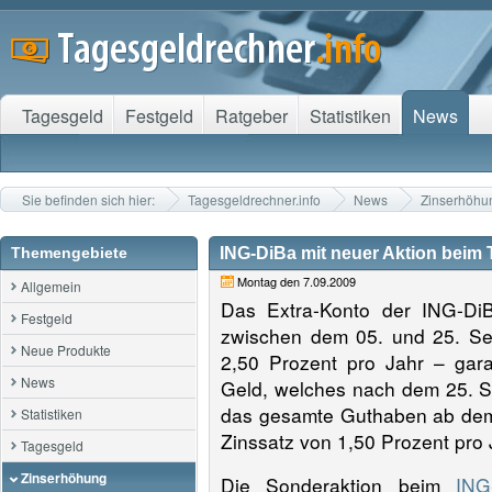
Tagesgeld
Festgeld
Ratgeber
Statistiken
News
Sie befinden sich hier:
Tagesgeldrechner.info
News
Zinserhöhu
Themengebiete
ING-DiBa mit neuer Aktion beim
Montag den 7.09.2009
Allgemein
Das Extra-Konto der ING-DiB
Festgeld
zwischen dem 05. und 25. Se
Neue Produkte
2,50 Prozent pro Jahr – gara
News
Geld, welches nach dem 25. S
das gesamte Guthaben ab dem 
Statistiken
Zinssatz von 1,50 Prozent pro 
Tagesgeld
Zinserhöhung
Die Sonderaktion beim
ING