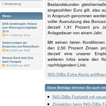
Bestandskunden gleichermaße
Zinssenkung
eingezahlten Euro gilt, also a
in Anspruch genommen werden k
News
voller Ausnutzung des Bonusze
DKB-Gewinnspiel: Reisen
derzeit 1,91 Prozent pro J
zum Wintersport-Highlight
2014
Anlagedauer von einem Jahr.
01.11.2013 um 14:13
Mit seinen fairen Kondition
Geldvermögen der
Deutschen auf Rekordhoch
den 2,50 Prozent Zinsen pro
29.10.2013 um 16:55
derzeit eine unserer Empfe
Renault Bank hebt Zins
weiteren Infos sowie den Ko
beim Festgeld
nachfolgendem Link:
15.10.2013 um 16:27
ING-DiBa Extra-Konto eröffnen
Diese Beiträge könnten Sie auch int
ING-DiBa Festgeld mit neuer 
Zinsaktion beim ING-DiBa Fe