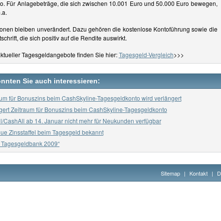
o. Für Anlagebeträge, die sich zwischen 10.001 Euro und 50.000 Euro bewegen,
.a.
tionen bleiben unverändert. Dazu gehören die kostenlose Kontoführung sowie die
chrift, die sich positiv auf die Rendite auswirkt.
ktueller Tagesgeldangebote finden Sie hier:
Tagesgeld-Vergleich
>>>
önnten Sie auch interessieren:
aum für Bonuszins beim CashSkyline-Tagesgeldkonto wird verlängert
ngert Zeitraum für Bonuszins beim CashSkyline-Tagesgeldkonto
ll/CashAll ab 14. Januar nicht mehr für Neukunden verfügbar
eue Zinsstaffel beim Tagesgeld bekannt
e Tagesgeldbank 2009“
Sitemap
|
Kontakt
|
D