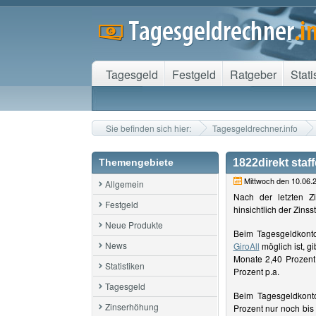
Tagesgeld
Festgeld
Ratgeber
Stati
Sie befinden sich hier:
Tagesgeldrechner.info
Themengebiete
1822direkt staf
Mittwoch den 10.06.
Allgemein
Nach der letzten 
Festgeld
hinsichtlich der Zinsst
Neue Produkte
Beim Tagesgeldkonto
News
GiroAll
möglich ist, g
Monate 2,40 Prozent 
Statistiken
Prozent p.a.
Tagesgeld
Beim Tagesgeldkon
Zinserhöhung
Prozent nur noch bis