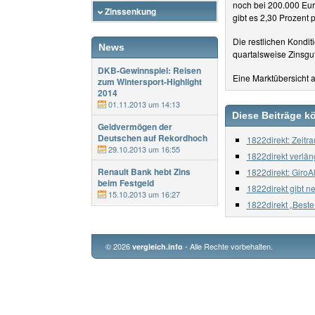
noch bei 200.000 Eur
Zinssenkung
gibt es 2,30 Prozent p
Die restlichen Kondi
News
quartalsweise Zinsguts
DKB-Gewinnspiel: Reisen
Eine Marktübersicht a
zum Wintersport-Highlight
2014
01.11.2013 um 14:13
Diese Beiträge k
Geldvermögen der
Deutschen auf Rekordhoch
1822direkt: Zeitr
29.10.2013 um 16:55
1822direkt verlä
Renault Bank hebt Zins
1822direkt: GiroA
beim Festgeld
1822direkt gibt n
15.10.2013 um 16:27
1822direkt „Best
© 2026
- Alle Rechte vorbehalten.
vergleich.info