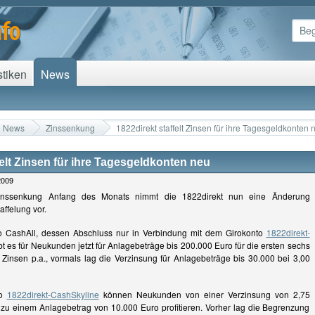
stiken
News
News
Zinssenkung
1822direkt staffelt Zinsen für ihre Tagesgeldkonten 
felt Zinsen für ihre Tagesgeldkonten neu
2009
Zinssenkung Anfang des Monats nimmt die 1822direkt nun eine Änderung
affelung vor.
 CashAll, dessen Abschluss nur in Verbindung mit dem Girokonto
1822direkt-
ibt es für Neukunden jetzt für Anlagebeträge bis 200.000 Euro für die ersten sechs
Zinsen p.a., vormals lag die Verzinsung für Anlagebeträge bis 30.000 bei 3,00
to
1822direkt-CashSkyline
können Neukunden von einer Verzinsung von 2,75
 zu einem Anlagebetrag von 10.000 Euro profitieren. Vorher lag die Begrenzung