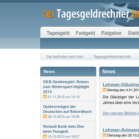
Tagesgeld
Festgeld
Ratgeber
Stati
Sie befinden sich hier:
Tagesgeldrechner.info
News
News
DKB-Gewinnspiel: Reisen
Lehman-Gläubige
zum Wintersport-Highlight
Montag den 4.01.20
2014
01.11.2013 um 14:13
Die Gläubiger der 
Jahres über eine Vor
Geldvermögen der
Deutschen auf Rekordhoch
Den ganzen Beitrag l
29.10.2013 um 16:55
Renault Bank hebt Zins
Lehman-Anlegern
beim Festgeld
Dienstag den 20.10.
15.10.2013 um 16:27