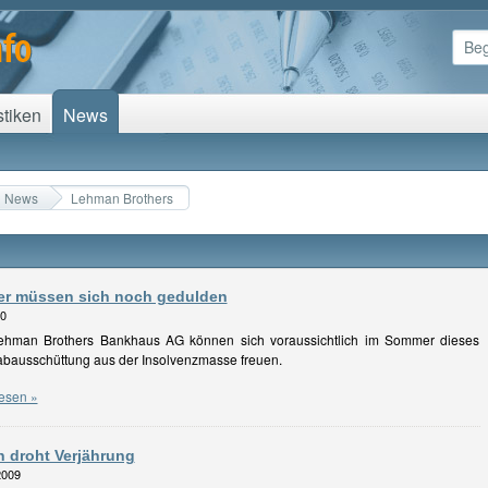
stiken
News
News
Lehman Brothers
r müssen sich noch gedulden
10
Lehman Brothers Bankhaus AG können sich voraussichtlich im Sommer dieses
abausschüttung aus der Insolvenzmasse freuen.
esen »
 droht Verjährung
2009