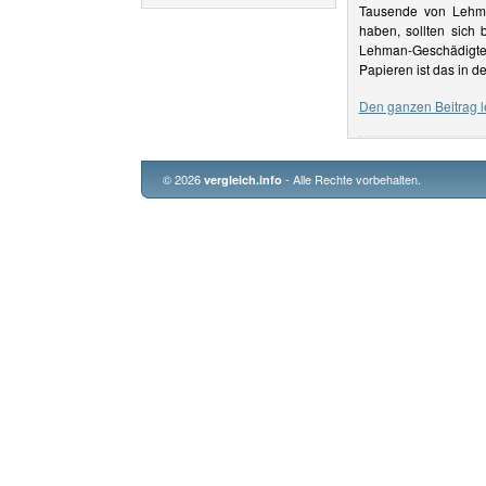
Tausende von Lehma
haben, sollten sich 
Lehman-Geschädigter
Papieren ist das in d
Den ganzen Beitrag l
© 2026
- Alle Rechte vorbehalten.
vergleich.info