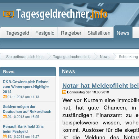
Tagesgeld
Festgeld
Ratgeber
Statistiken
News
Sie befinden sich hier:
Tagesgeldrechner.info
News
Schenkung
News
News
DKB-Gewinnspiel: Reisen
Notar hat Meldepflicht be
zum Wintersport-Highlight
2014
Donnerstag den 18.03.2010
01.11.2013 um 14:13
Wer vor Kurzem eine Immobil
hat, hat gute Chancen, in
Geldvermögen der
Deutschen auf Rekordhoch
zuständigen Finanzamt zu er
29.10.2013 um 16:55
beispielsweise wissen, wo
Renault Bank hebt Zins
kommt. Auslöser für die skep
beim Festgeld
ist die Meldung des Notars
15.10.2013 um 16:27