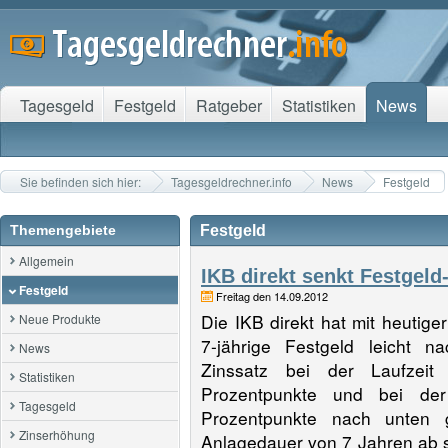
Tagesgeld
Festgeld
Ratgeber
Statistiken
News
Sie befinden sich hier:
Tagesgeldrechner.info
News
Festgeld
Themengebiete
Festgeld
Allgemein
IKB direkt senkt Festgeld-
Festgeld
Freitag den 14.09.2012
Die IKB direkt hat mit heutige
Neue Produkte
7-jährige Festgeld leicht 
News
Zinssatz bei der Laufzei
Statistiken
Prozentpunkte und bei de
Tagesgeld
Prozentpunkte nach unten 
Zinserhöhung
Anlagedauer von 7 Jahren ab s