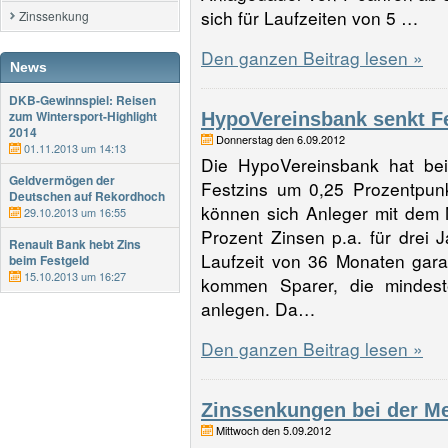
sich für Laufzeiten von 5 …
Zinssenkung
Den ganzen Beitrag lesen »
News
DKB-Gewinnspiel: Reisen
zum Wintersport-Highlight
HypoVereinsbank senkt F
2014
Donnerstag den 6.09.2012
01.11.2013 um 14:13
Die HypoVereinsbank hat be
Geldvermögen der
Festzins um 0,25 Prozentpunk
Deutschen auf Rekordhoch
können sich Anleger mit dem 
29.10.2013 um 16:55
Prozent Zinsen p.a. für drei J
Renault Bank hebt Zins
Laufzeit von 36 Monaten gara
beim Festgeld
15.10.2013 um 16:27
kommen Sparer, die mindes
anlegen. Da…
Den ganzen Beitrag lesen »
Zinssenkungen bei der M
Mittwoch den 5.09.2012