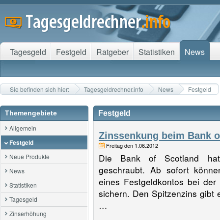
Tagesgeld
Festgeld
Ratgeber
Statistiken
News
Sie befinden sich hier:
Tagesgeldrechner.info
News
Festgeld
Themengebiete
Festgeld
Allgemein
Zinssenkung beim Bank of
Festgeld
Freitag den 1.06.2012
Die Bank of Scotland hat
Neue Produkte
geschraubt. Ab sofort könne
News
eines Festgeldkontos bei der
Statistiken
sichern. Den Spitzenzins gibt 
Tagesgeld
…
Zinserhöhung