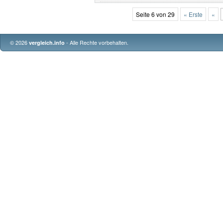
Seite 6 von 29
« Erste
«
© 2026
- Alle Rechte vorbehalten.
vergleich.info