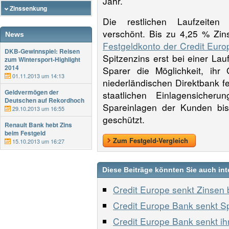
Jahr.
Zinssenkung
Die restlichen Laufzeiten
verschönt. Bis zu 4,25 % Zin
News
Festgeldkonto der Credit Eur
DKB-Gewinnspiel: Reisen
Spitzenzins erst bei einer La
zum Wintersport-Highlight
2014
Sparer die Möglichkeit, ihr
01.11.2013 um 14:13
niederländischen Direktbank f
Geldvermögen der
staatlichen Einlagensicher
Deutschen auf Rekordhoch
Spareinlagen der Kunden bi
29.10.2013 um 16:55
geschützt.
Renault Bank hebt Zins
beim Festgeld
Zum Festgeld-Vergleich
15.10.2013 um 16:27
Diese Beiträge könnten Sie auch int
Credit Europe senkt Zinsen
Credit Europe Bank senkt Sp
Credit Europe Bank senkt ih