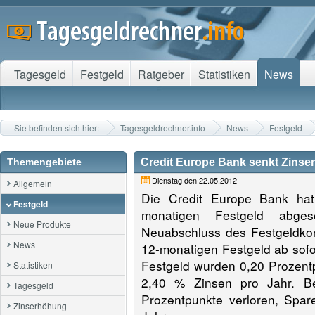
Tagesgeld
Festgeld
Ratgeber
Statistiken
News
Sie befinden sich hier:
Tagesgeldrechner.info
News
Festgeld
Themengebiete
Credit Europe Bank senkt Zinse
Dienstag den 22.05.2012
Allgemein
Die Credit Europe Bank hat
Festgeld
monatigen Festgeld abge
Neue Produkte
Neuabschluss des Festgeldkon
News
12-monatigen Festgeld ab sofo
Festgeld wurden 0,20 Prozentpu
Statistiken
2,40 % Zinsen pro Jahr. Be
Tagesgeld
Prozentpunkte verloren, Spar
Zinserhöhung