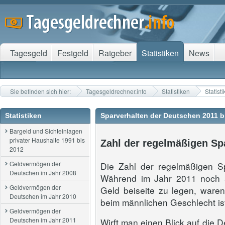
Tagesgeld
Festgeld
Ratgeber
Statistiken
News
Sie befinden sich hier:
Tagesgeldrechner.info
Statistiken
Statist
Statistiken
Sparverhalten der Deutschen 2011 b
Bargeld und Sichteinlagen
privater Haushalte 1991 bis
Zahl der regelmäßigen Spa
2012
Geldvermögen der
Die Zahl der regelmäßigen Sp
Deutschen im Jahr 2008
Während im Jahr 2011 noch 
Geldvermögen der
Geld beiseite zu legen, ware
Deutschen im Jahr 2010
beim männlichen Geschlecht ist
Geldvermögen der
Deutschen im Jahr 2011
Wirft man einen Blick auf die D