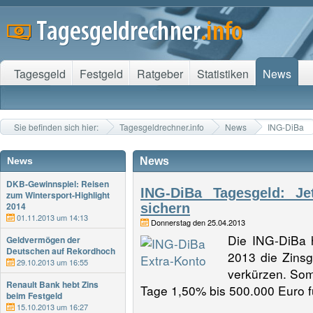
Tagesgeld
Festgeld
Ratgeber
Statistiken
News
Sie befinden sich hier:
Tagesgeldrechner.info
News
ING-DiBa
News
News
DKB-Gewinnspiel: Reisen
ING-DiBa Tagesgeld: J
zum Wintersport-Highlight
2014
sichern
01.11.2013 um 14:13
Donnerstag den 25.04.2013
Die ING-DiBa h
Geldvermögen der
Deutschen auf Rekordhoch
2013 die Zins
29.10.2013 um 16:55
verkürzen. Som
Renault Bank hebt Zins
Tage 1,50% bis 500.000 Euro f
beim Festgeld
15.10.2013 um 16:27