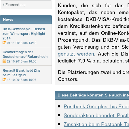
Kunden, die sich für das D
Zinssenkung
Kontopaket, das neben eine
kostenlose DKB-VISA-Kreditk
News
dem Kreditkartenkonto befinde
DKB-Gewinnspiel: Reisen
verzinst, auf dem Online-Kon
zum Wintersport-Highlight
2014
Prozentpunkt. Das DKB-Visa-
01.11.2013 um 14:13
guten Verzinsung und der Si
Geldvermögen der
genutzt werden
. Auch die Dis
Deutschen auf Rekordhoch
lediglich 7,9 % p.a. belaufen,
29.10.2013 um 16:55
Renault Bank hebt Zins
Die Platzierungen zwei und dr
beim Festgeld
Consors.
15.10.2013 um 16:27
Diese Beiträge könnten Sie auch int
Postbank Giro plus: bis En
Sonderaktion beendet: Post
Zinsaktion beim Postbank Ta