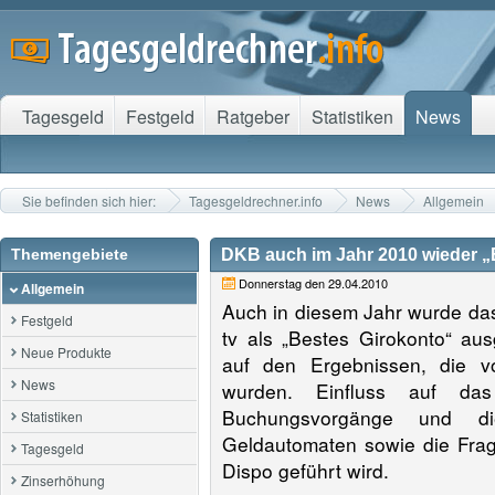
Tagesgeld
Festgeld
Ratgeber
Statistiken
News
Sie befinden sich hier:
Tagesgeldrechner.info
News
Allgemein
Themengebiete
DKB auch im Jahr 2010 wieder „
Donnerstag den 29.04.2010
Allgemein
Auch in diesem Jahr wurde d
Festgeld
tv als „Bestes Girokonto“ au
Neue Produkte
auf den Ergebnissen, die vo
News
wurden. Einfluss auf da
Buchungsvorgänge und d
Statistiken
Geldautomaten sowie die Fra
Tagesgeld
Dispo geführt wird.
Zinserhöhung