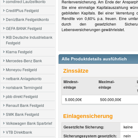
comdirect Laufzeitkonto
Rentenversicherung. Am Ende der Ansparph
Sie eine einmalige Kapitalauszahlung wün
CreditPlus Festgeld
gebildeten Kapitals. Bei einer Verrentung 
Rendite von 0,60% p.a. freuen. Eine umfa
DenizBank Festgeldkonto
durch den gesetzlichen Sicher
GEFA BANK Festgeld
Lebensversicherungen gewährleistet.
IKB Deutsche Industriebank
Festgeld
Klarna Festgeld
Alle Produktdetails ausführlich
Mercedes-Benz Bank
Moneyou Festgeld
Zinssätze
netbank Anlagekonto
Mindest-
Maximal-
einlage
einlage
norisbank Termingeld
pbb direkt Festgeld
5.000,00€
500.000,00€
Renault Bank Festgeld
SWK Bank Festgeld
Einlagensicherung
Volkswagen Bank Sparbrief
Gesetzliche Sicherung:
keine
VTB Direktbank
Sicherungssystem gesetzlich:
nein