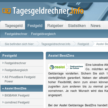
Tagesgeld
Festgeld
Ratgeber
Statistiken
News
Festgeldrechner
Festgeldvergleich
Sie befinden sich hier:
Tagesgeldrechner.info
Festgeld
Asstel B
Festgeld
Asstel BestZins
Festgeldrechner
Eine lukrative Al
Co. möchten wir
Festgeldvergleich
Geldanlage vorstellen. Sichern Sie sich
AS PrivatBank Festgeld
vierteljährlich garantiert. Neben der attrak
Power
hoher Flexibilität, denn zum einen könne
zugreifen zum anderen bis zu viermal p
Asstel BestZins
vornehmen. Je nach Wunsch wird das Kap
angespart.
BIGBANK Festgeld
comdirect Festgeld
Bei der Asstel Geldanlage BestZins handel