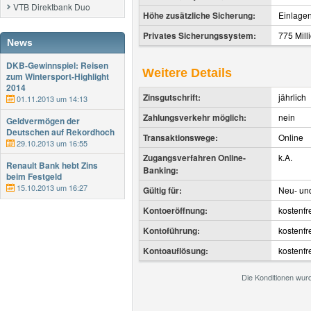
VTB Direktbank Duo
Höhe zusätzliche Sicherung:
Einlagen
Privates Sicherungssystem:
775 Mill
News
DKB-Gewinnspiel: Reisen
Weitere Details
zum Wintersport-Highlight
2014
Zinsgutschrift:
jährlich
01.11.2013 um 14:13
Zahlungsverkehr möglich:
nein
Geldvermögen der
Deutschen auf Rekordhoch
Transaktionswege:
Online
29.10.2013 um 16:55
Zugangsverfahren Online-
k.A.
Renault Bank hebt Zins
Banking:
beim Festgeld
15.10.2013 um 16:27
Gültig für:
Neu- un
Kontoeröffnung:
kostenfr
Kontoführung:
kostenfr
Kontoauflösung:
kostenfr
Die Konditionen wur