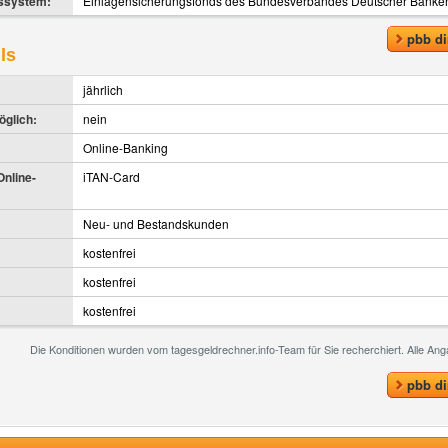
gssystem:
Einlagensicherungsfonds des Bundesverbandes Deutscher Banken
pbb di
ls
jährlich
glich:
nein
Online-Banking
nline-
iTAN-Card
Neu- und Bestandskunden
kostenfrei
kostenfrei
kostenfrei
Die Konditionen wurden vom tagesgeldrechner.info-Team für Sie recherchiert. Alle A
pbb di