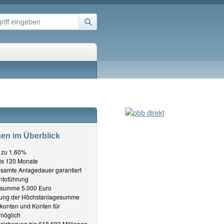
nen im Überblick
s zu 1,60%
bis 120 Monate
samte Anlagedauer garantiert
ntoführung
esumme 5.000 Euro
ung der Höchstanlagesumme
konten und Konten für
möglich
icherung bis 618,693 Millionen