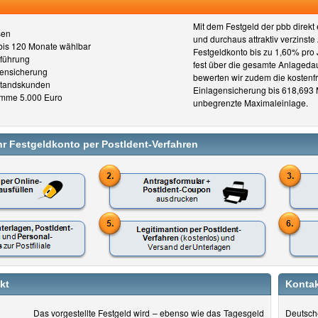
Mit dem Festgeld der pbb direkt 
sen
und durchaus attraktiv verzinste 
 bis 120 Monate wählbar
Festgeldkonto bis zu 1,60% pro J
führung
fest über die gesamte Anlagedaue
gensicherung
bewerten wir zudem die kostenfr
standskunden
Einlagensicherung bis 618,693 M
mme 5.000 Euro
unbegrenzte Maximaleinlage.
hr Festgeldkonto per PostIdent-Verfahren
kt
Kontak
Das vorgestellte Festgeld wird – ebenso wie das Tagesgeld
Deutsch