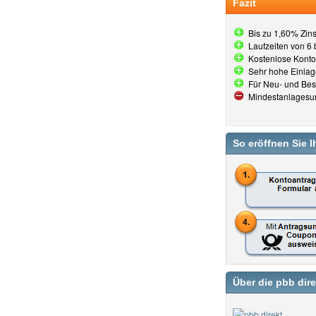
Fazit
Bis zu 1,60% Zin
Laufzeiten von 6
Kostenlose Konto
Sehr hohe Einla
Für Neu- und Be
Mindestanlagesu
So eröffnen Sie I
Über die pbb dire