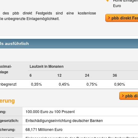
Euro
e des pbb direkt Festgelds sind eine kostenlose
pbb direkt Fe
ie unbegrenzte Einlagemöglichkeit.
ls ausführlich
ximal-
Laufzeit in Monaten
nlage
6
12
24
36
nbegrenzt
0,35%
0,45%
0,75%
0,90%
pbb di
herung
ung:
100.000 Euro zu 100 Prozent
esetzlich:
Entschädigungseinrichtung deutscher Banken
icherung:
68,171 Millionen Euro