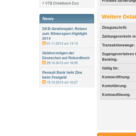
Privates Sicherun
VTB Direktbank Duo
Weitere Detai
News
Zinsgutschrift:
DKB-Gewinnspiel: Reisen
zum Wintersport-Highlight
Zahlungsverkehr mö
2014
01.11.2013 um 14:13
Transaktionswege:
Geldvermögen der
Zugangsverfahren O
Deutschen auf Rekordhoch
Banking:
29.10.2013 um 16:55
Gültig für:
Renault Bank hebt Zins
Kontoeröffnung:
beim Festgeld
15.10.2013 um 16:27
Kontoführung:
Kontoauflösung: