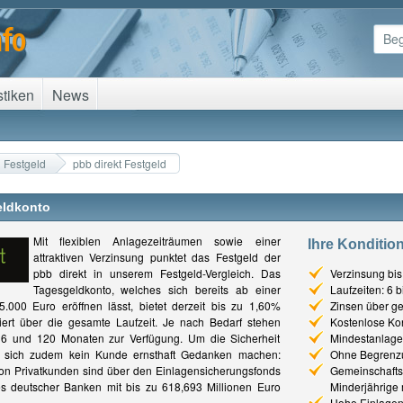
stiken
News
Festgeld
pbb direkt Festgeld
eldkonto
Mit flexiblen Anlagezeiträumen sowie einer
Ihre Konditio
attraktiven Verzinsung punktet das Festgeld der
pbb direkt in unserem Festgeld-Vergleich. Das
Verzinsung bi
Tagesgeldkonto, welches sich bereits ab einer
Laufzeiten: 6 
.000 Euro eröffnen lässt, bietet derzeit bis zu 1,60%
Zinsen über ge
iert über die gesamte Laufzeit. Je nach Bedarf stehen
Kostenlose Ko
 6 und 120 Monaten zur Verfügung. Um die Sicherheit
Mindestanlag
s sich zudem kein Kunde ernsthaft Gedanken machen:
Ohne Begrenz
on Privatkunden sind über den Einlagensicherungsfonds
Gemeinschafts
 deutscher Banken mit bis zu 618,693 Millionen Euro
Minderjährige 
Hohe Einlagens