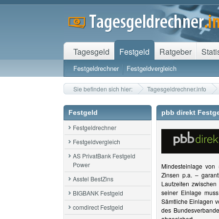
Tagesgeld
Festgeld
Ratgeber
Stati
Festgeldrechner
Festgeldvergleich
Sie befinden sich hier:
Tagesgeldrechner.info
Festgeld
pbb direkt Festg
Festgeldrechner
Festgeldvergleich
AS PrivatBank Festgeld
Power
Mindesteinlage von 5
Zinsen p.a. – garant
Asstel BestZins
Laufzeiten zwischen
seiner Einlage mus
BIGBANK Festgeld
Sämtliche Einlagen v
comdirect Festgeld
des Bundesverbandes
abgesichert.