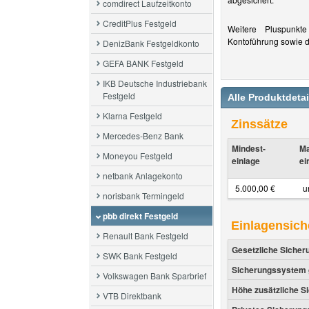
comdirect Laufzeitkonto
CreditPlus Festgeld
Weitere Pluspunkt
Kontoführung sowie d
DenizBank Festgeldkonto
GEFA BANK Festgeld
IKB Deutsche Industriebank
Festgeld
Alle Produktdetai
Klarna Festgeld
Zinssätze
Mercedes-Benz Bank
Mindest-
Ma
Moneyou Festgeld
einlage
ei
netbank Anlagekonto
5.000,00 €
u
norisbank Termingeld
pbb direkt Festgeld
Einlagensic
Renault Bank Festgeld
Gesetzliche Sicher
SWK Bank Festgeld
Sicherungssystem g
Volkswagen Bank Sparbrief
Höhe zusätzliche S
VTB Direktbank