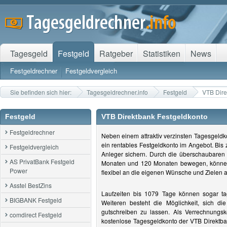
Tagesgeld
Festgeld
Ratgeber
Statistiken
News
Festgeldrechner
Festgeldvergleich
Sie befinden sich hier:
Tagesgeldrechner.info
Festgeld
VTB Dire
Festgeld
VTB Direktbank Festgeldkonto
Festgeldrechner
Neben einem attraktiv verzinsten Tagesgeldk
ein rentables Festgeldkonto im Angebot. Bis
Festgeldvergleich
Anleger sichern. Durch die überschaubaren 
AS PrivatBank Festgeld
Monaten und 120 Monaten bewegen, können 
Power
flexibel an die eigenen Wünsche und Zielen 
Asstel BestZins
Laufzeiten bis 1079 Tage können sogar t
BIGBANK Festgeld
Weiteren besteht die Möglichkeit, sich die
gutschreiben zu lassen. Als Verrechnungsk
comdirect Festgeld
kostenlose Tagesgeldkonto der VTB Direktba