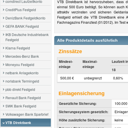
comdirect Laufzeitkonto
VTB Direktbank ist hervorzuheben, dass 
einmal 500 Euro beträgt. So können auch K
CreditPlus Festgeld
attraktiv verzinsten und sicheren Geldan
Festgeld erhielt die VTB Direktbank eine 
DenizBank Festgeldkonto
Fachmagazins Finanztest (01/2012). Im Test
GEFA BANK Festgeld
IKB Deutsche Industriebank
Festgeld
Alle Produktdetails ausführlich
Klarna Festgeld
Zinssätze
Mercedes-Benz Bank
Mindest-
Maximal-
Laufzeit 
Moneyou Festgeld
einlage
einlage
18
netbank Anlagekonto
500,00 €
unbegrenzt
0,60%
norisbank Termingeld
pbb direkt Festgeld
Einlagensicherung
Renault Bank Festgeld
Gesetzliche Sicherung:
100.000
SWK Bank Festgeld
Sicherungssystem gesetzlich:
Einlage
Volkswagen Bank Sparbrief
Höhe zusätzliche Sicherung:
keine
VTB Direktbank