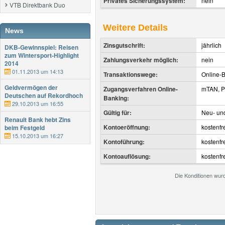
Privates Sicherungssystem:
nein
VTB Direktbank Duo
Weitere Details
News
Zinsgutschrift:
jährlich
DKB-Gewinnspiel: Reisen
zum Wintersport-Highlight
Zahlungsverkehr möglich:
nein
2014
01.11.2013 um 14:13
Transaktionswege:
Online-
Geldvermögen der
Zugangsverfahren Online-
mTAN, P
Deutschen auf Rekordhoch
Banking:
29.10.2013 um 16:55
Gültig für:
Neu- un
Renault Bank hebt Zins
Kontoeröffnung:
kostenfr
beim Festgeld
15.10.2013 um 16:27
Kontoführung:
kostenfr
Kontoauflösung:
kostenfr
Die Konditionen wur