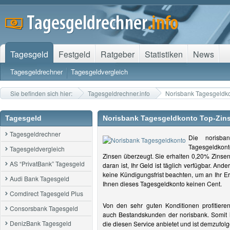
Tagesgeld
Festgeld
Ratgeber
Statistiken
News
Tagesgeldrechner
Tagesgeldvergleich
Sie befinden sich hier:
Tagesgeldrechner.info
Norisbank Tagesgeldk
Tagesgeld
Norisbank Tagesgeldkonto Top-Zin
Tagesgeldrechner
Die norisba
Tagesgeldkon
Tagesgeldvergleich
Zinsen überzeugt. Sie erhalten 0,20% Zinsen 
AS “PrivatBank” Tagesgeld
daran ist, Ihr Geld ist täglich verfügbar. A
keine Kündigungsfrist beachten, um an Ihr E
Audi Bank Tagesgeld
Ihnen dieses Tagesgeldkonto keinen Cent.
Comdirect Tagesgeld Plus
Von den sehr guten Konditionen profitier
Consorsbank Tagesgeld
auch Bestandskunden der norisbank. Somit i
DenizBank Tagesgeld
die diesen Service anbietet und ist demzufol