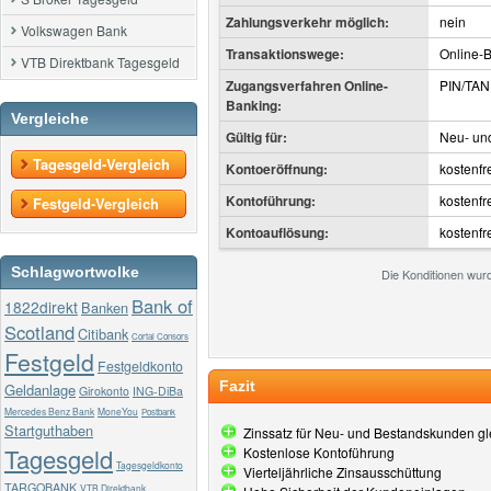
Zahlungsverkehr möglich:
nein
Volkswagen Bank
Transaktionswege:
Online-B
VTB Direktbank Tagesgeld
Zugangsverfahren Online-
PIN/TAN
Banking:
Vergleiche
Gültig für:
Neu- un
Tagesgeld-Vergleich
Kontoeröffnung:
kostenfr
Kontoführung:
kostenfr
Festgeld-Vergleich
Kontoauflösung:
kostenfr
Schlagwortwolke
Die Konditionen wur
Bank of
1822direkt
Banken
Scotland
Citibank
Cortal Consors
Festgeld
Festgeldkonto
Fazit
Geldanlage
Girokonto
ING-DiBa
Mercedes Benz Bank
MoneYou
Postbank
Startguthaben
Zinssatz für Neu- und Bestandskunden gl
Tagesgeld
Kostenlose Kontoführung
Tagesgeldkonto
Vierteljährliche Zinsausschüttung
TARGOBANK
VTB Direktbank