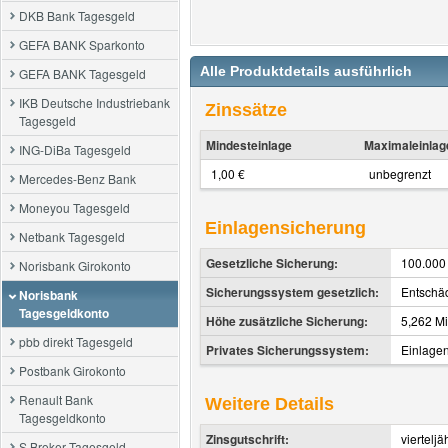
DKB Bank Tagesgeld
GEFA BANK Sparkonto
Alle Produktdetails ausführlich
GEFA BANK Tagesgeld
IKB Deutsche Industriebank
Zinssätze
Tagesgeld
Mindesteinlage
Maximaleinlag
ING-DiBa Tagesgeld
1,00 €
unbegrenzt
Mercedes-Benz Bank
Moneyou Tagesgeld
Einlagensicherung
Netbank Tagesgeld
Gesetzliche Sicherung:
100.000
Norisbank Girokonto
Sicherungssystem gesetzlich:
Entschä
Norisbank
Tagesgeldkonto
Höhe zusätzliche Sicherung:
5,262 Mi
pbb direkt Tagesgeld
Privates Sicherungssystem:
Einlage
Postbank Girokonto
Renault Bank
Weitere Details
Tagesgeldkonto
Zinsgutschrift:
vierteljä
S Broker Tagesgeld