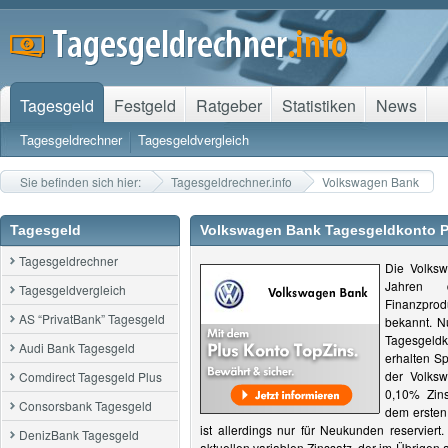
Tagesgeld
Festgeld
Ratgeber
Statistiken
News
Tagesgeldrechner
Tagesgeldvergleich
Sie befinden sich hier:
Tagesgeldrechner.info
Volkswagen Bank
Tagesgeld
Volkswagen Bank Tagesgeldkonto 
Tagesgeldrechner
Die Volksw
Jahren 
Tagesgeldvergleich
Finanzpro
AS “PrivatBank” Tagesgeld
bekannt. Nu
Tagesgel
Audi Bank Tagesgeld
erhalten S
der Volks
Comdirect Tagesgeld Plus
0,10% Zins
Consorsbank Tagesgeld
dem ersten 
ist allerdings nur für Neukunden reserviert
DenizBank Tagesgeld
aktuellen variablen Zinssatz, der im Übrigen