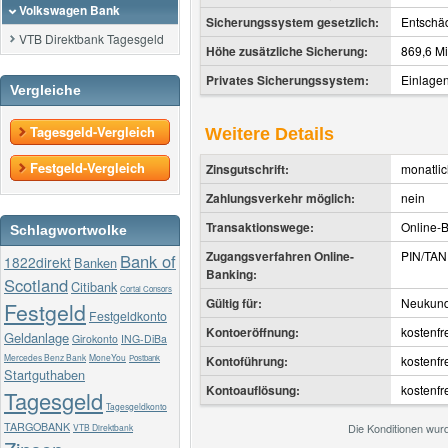
Volkswagen Bank
Sicherungssystem gesetzlich:
Entschä
VTB Direktbank Tagesgeld
Höhe zusätzliche Sicherung:
869,6 Mi
Privates Sicherungssystem:
Einlage
Vergleiche
Tagesgeld-Vergleich
Weitere Details
Festgeld-Vergleich
Zinsgutschrift:
monatli
Zahlungsverkehr möglich:
nein
Transaktionswege:
Online-B
Schlagwortwolke
Zugangsverfahren Online-
PIN/TAN
Bank of
1822direkt
Banken
Banking:
Scotland
Citibank
Cortal Consors
Gültig für:
Neukun
Festgeld
Festgeldkonto
Kontoeröffnung:
kostenfr
Geldanlage
Girokonto
ING-DiBa
Mercedes Benz Bank
MoneYou
Postbank
Kontoführung:
kostenfr
Startguthaben
Kontoauflösung:
kostenfr
Tagesgeld
Tagesgeldkonto
TARGOBANK
Die Konditionen wur
VTB Direktbank